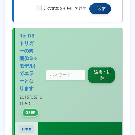
元の文章を引用して返信
返信
Re: DB
トリガ
ーの同
期(DB→
モデル)
編集・削
でエラ
除
ーとな
ります
2015/05/19
11:50
OBER
ume