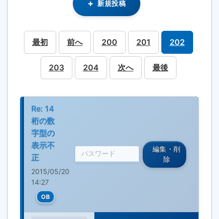
新規投稿
最初
前へ
200
201
202
203
204
次へ
最後
Re: 14
桁の数
字型の
表示不
編集・削
正
除
2015/05/20
14:27
OB