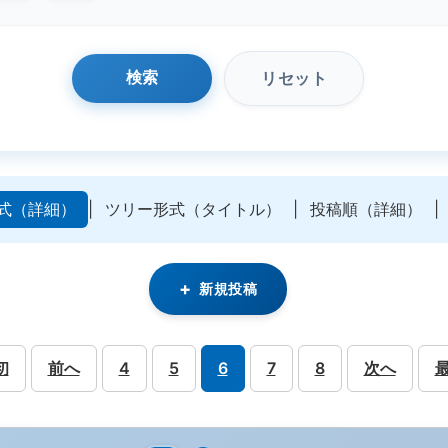
リセット
検索
式（詳細）
|
ツリー形式（タイトル）
|
投稿順（詳細）
|
新規投稿
初
前へ
4
5
6
7
8
次へ