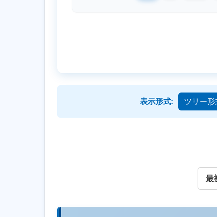
表示形式:
ツリー形
最