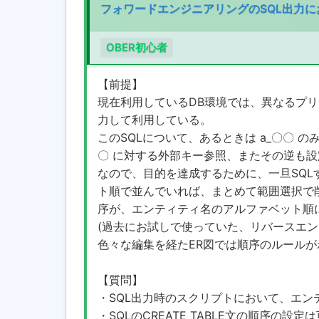
フォワードエンジニアリングのSQL出力
OBER初心者
【前提】
現在利用しているDB環境では、異なるプリフィ
力して利用している。
このSQLについて、あるときは a_〇〇 の
〇 に対する外部キー参照、またその逆も設
なので、目的を達成するために、一旦SQL
ト順で並んでいれば、まとめて範囲選択で削除
序が、エンティティ名のアルファベット順
(過去にお試しで使っていた、リバースエ
色々な編集を経たER図では順序のルールが
【質問】
・SQL出力時のスクリプトにおいて、エンテ
・SQLのCREATE TABLE文の順序の