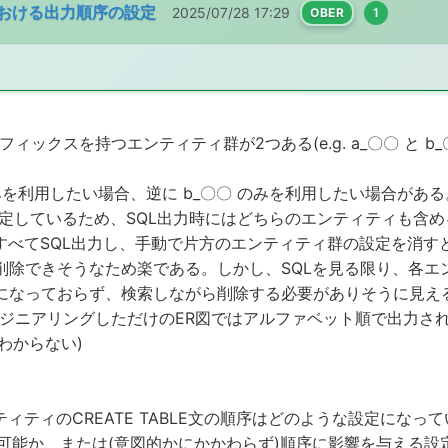
における出力順序の設定
2025/07/28 17:29
OBER
1
ックスを持つエンティティ群が2つある(e.g. a_〇〇 と b_
みを利用したい場合、逆に b_〇〇 のみを利用したい場合がある
定しているため、SQL出力時にはどちらのエンティティも含
すべてSQL出力し、手動で片方のエンティティ群の設定を消
できそうなため楽である。しかし、SQLを見る限り、各エンティ
になっておらず、検索しながら削除する必要がありそうに見え
ンジニアリングしただけのER図ではアルファベット順で出力さ
わからない)
ィティのCREATE TABLE文の順序はどのような設定になっ
設定は可能か、または(意図的かにかかわらず)順序に影響を与える