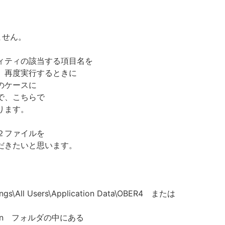
ません。
ィティの該当する項目名を
、再度実行するときに
のケースに
で、こちらで
ります。
２ファイルを
だきたいと思います。
ings\All Users\Application Data\OBER4 または
en フォルダの中にある