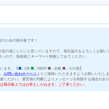
流のための掲示板です！
交流の場にしたいと思っていますので、相互協力をよろしくお願い
多いので、投稿前にキーワード検索してみてください。
ています。【
■
…OB
■
…OBER
■
…全般
■
…その他】
は、
お問い合わせページ
よりご連絡いただきますようお願いいたし
遠慮ください。運営側の判断によりメッセージを削除する場合があ
ては掲示板上ではお答えしかねます。ご了承ください。