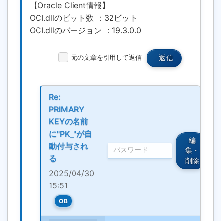
【Oracle Client情報】
OCI.dllのビット数 ：32ビット
OCI.dllのバージョン ：19.3.0.0
元の文章を引用して返信
返信
Re:
PRIMARY
KEYの名前
に"PK_"が自
編
動付与され
集・
る
削除
2025/04/30
15:51
OB