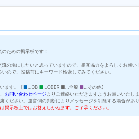
流のための掲示板です！
交流の場にしたいと思っていますので、相互協力をよろしくお願い
多いので、投稿前にキーワード検索してみてください。
ています。【
■
…OB
■
…OBER
■
…全般
■
…その他】
は、
お問い合わせページ
よりご連絡いただきますようお願いいたし
遠慮ください。運営側の判断によりメッセージを削除する場合があ
ては掲示板上ではお答えしかねます。ご了承ください。